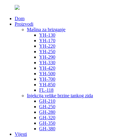
Dom
Proizvodi
Mašina za brizganje
YH-130
YH-170
YH-220
YH-250
YH-290
YH-330
YH-420
YH-500
YH-700
YH-850
FL-118
Injekcija velike brzine tankog zida
GH-210
GH-250
GH-280
GH-320
GH-350
GH-380
Vijesti