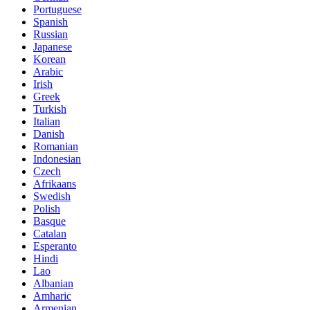
Portuguese
Spanish
Russian
Japanese
Korean
Arabic
Irish
Greek
Turkish
Italian
Danish
Romanian
Indonesian
Czech
Afrikaans
Swedish
Polish
Basque
Catalan
Esperanto
Hindi
Lao
Albanian
Amharic
Armenian