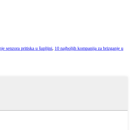
e senzora pritiska u šupljini
,
10 najboljih kompanija za brizganje u