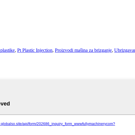
plastike
,
Pt Plastic Injection
,
Proizvodi mašina za brizganje
,
Ubrizgavanj