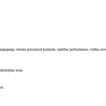
pajanja, visoku preciznost kontrole, stabilne performanse, veliku svestr
dustrijska zona
na