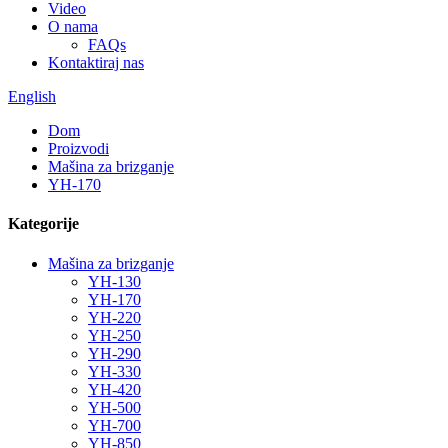
Video
O nama
FAQs
Kontaktiraj nas
English
Dom
Proizvodi
Mašina za brizganje
YH-170
Kategorije
Mašina za brizganje
YH-130
YH-170
YH-220
YH-250
YH-290
YH-330
YH-420
YH-500
YH-700
YH-850