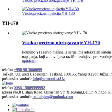
Visoko precizno ubrizgavanje YH-170
Visokoprecizna injekcija YH-130
YH-170
Visoko precizno ubrizgavanje YH-170
Potpuno YH servo mašina iz serije ima adekvatan sistem na
napajanja, koji zadovoljava različite zahtjeve proizvodnje
upit
detalj
telefon
+998 98 3006699
Tašken, UZ ured
Uzbekistan, Taškent, 100155, Yangi Xayot, Južna in
poštansko sanduče
Info@termoplast.Uz
telefon
0086-15869599992
adresa
No.8 Lishan Road, Qijiashan Str, Xiaogang,Beilun,Ningbo,Ki
poštansko sanduče
cn-haiying@outlook.com